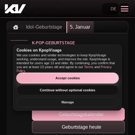
DE
KpopVisage suchen
Idol-Geburtstage
5. Januar
Home
K-POP-GEBURTSTAGE
Cookies on KpopVisage
K-Pop-Idol-
We use cookies and similar technologies to keep KpopVisage
Geburtstage am 5.
working, understand usage, and improve the site. KpopVisage is
intended for users age 13 and older. By continuing, you confirm that
you are at least 13 years old and agree to our
Terms
and
Privacy
Januar
Policy
.
Accept cookies
K-Pop-Idole mit Geburtstag am 5. Januar,
mit Links zu Mitglieder- und
Continue without optional cookies
Gruppenprofilen.
Manage
Geburtstagskalender
Geburtstage heute