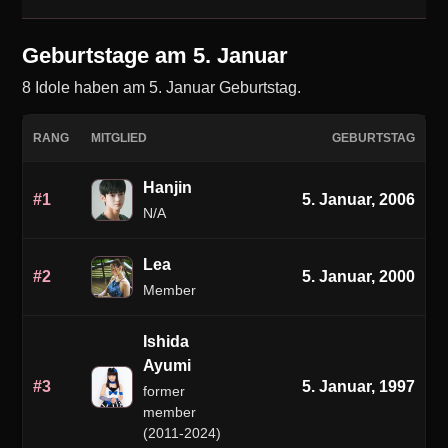
Geburtstage am 5. Januar
8 Idole haben am 5. Januar Geburtstag.
RANG
MITGLIED
GEBURTSTAG
K-Pop-Idol-Geburtstage am 5. Januar
Hanjin
#1
5. Januar, 2006
N/A
Lea
#2
5. Januar, 2000
Member
Ishida
Ayumi
#3
5. Januar, 1997
former
member
(2011-2024)