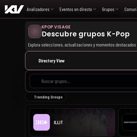
Analizadores
Eventos en directo
Grupos
Comun
KPOP VISAGE
Descubre grupos K-Pop
Explora selecciones, actualizaciones y momentos destacados 
Directory View
8 de 8 grupos cargados
Trending Groups
ILLIT