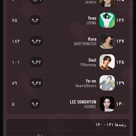
Jessica
Yves
۷۵
۹٫۳
۱۲۶
LOONA
Rora
۱۸۴
۹٫۳۲
۱۲۷
BABY MONSTER
Soul
۱۰۱
۹٫۳۲
۱۲۸
P1Harmony
Ye-on
۸۹
۹٫۳۷
۱۲۹
Hearts2Hearts
LEE SONGHYUN
۵
۹٫۴
۱۳۰
DODREE
رتبه‌ها ۱۳۱ - ۱۴۰