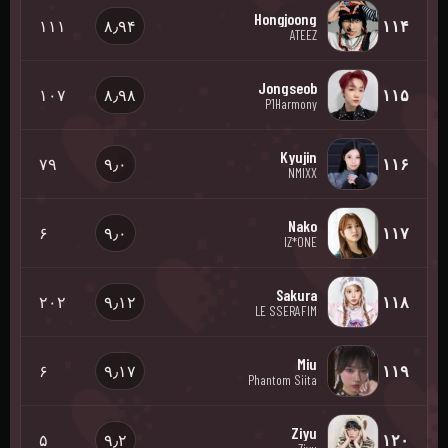
Hongjoong
۱۱۱
۸٫۹۴
۱۱۴
ATEEZ
Jongseob
۱۰۷
۸٫۹۸
۱۱۵
P1Harmony
Kyujin
۷۹
۹٫۰
۱۱۶
NMIXX
Nako
۶
۹٫۰
۱۱۷
IZ*ONE
Sakura
۲۰۲
۹٫۱۲
۱۱۸
LE SSERAFIM
Miu
۶
۹٫۱۷
۱۱۹
Phantom Siita
Ziyu
۵
۹٫۲
۱۲۰