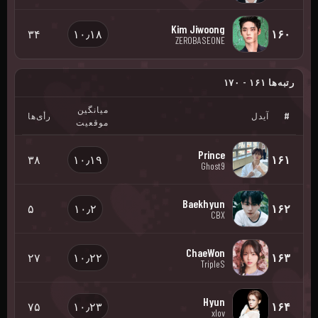
Kim Jiwoong
۳۴
۱۰٫۱۸
۱۶۰
ZEROBASEONE
رتبه‌ها ۱۶۱ - ۱۷۰
میانگین
#
آیدل
رأی‌ها
موقعیت
Prince
۳۸
۱۰٫۱۹
۱۶۱
Ghost9
Baekhyun
۵
۱۰٫۲
۱۶۲
CBX
ChaeWon
۲۷
۱۰٫۲۲
۱۶۳
TripleS
Hyun
۷۵
۱۰٫۲۳
۱۶۴
xlov