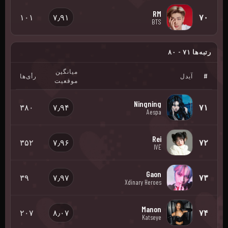
RM
۱۰۱
۷٫۹۱
۷۰
BTS
رتبه‌ها ۷۱ - ۸۰
میانگین
#
آیدل
رأی‌ها
موقعیت
Ningning
۳۸۰
۷٫۹۴
۷۱
Aespa
Rei
۳۵۲
۷٫۹۶
۷۲
IVE
Gaon
۳۹
۷٫۹۷
۷۳
Xdinary Heroes
Manon
۲۰۷
۸٫۰۷
۷۴
Katseye