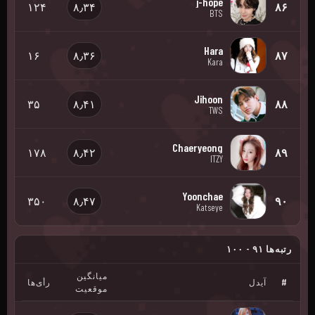
j-hope
۱۲۴
۸٫۳۴
۸۶
BTS
Hara
۱۶
۸٫۳۶
۸۷
Kara
Jihoon
۳۵
۸٫۴۱
۸۸
TWS
Chaeryeong
۱۷۸
۸٫۴۲
۸۹
ITZY
Yoonchae
۳۵۰
۸٫۴۷
۹۰
Katseye
رتبه‌ها ۹۱ - ۱۰۰
میانگین
#
آیدل
رأی‌ها
موقعیت