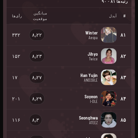
رتبه‌ها ۸۱ - ۹۰
میانگین
#
آیدل
رأی‌ها
موقعیت
Winter
۳۳۲
۸٫۲۲
۸۱
Aespa
Jihyo
۱۵۲
۸٫۲۳
۸۲
Twice
Han Yujin
۱۷
۸٫۲۷
۸۳
AND2BLE
Soyeon
۲۰۱
۸٫۲۹
۸۴
I-DLE
Seonghwa
۱۱۶
۸٫۳
۸۵
ATEEZ