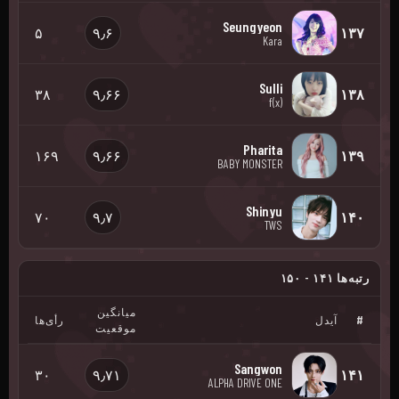
Seungyeon
۵
۹٫۶
۱۳۷
Kara
Sulli
۳۸
۹٫۶۶
۱۳۸
f(x)
Pharita
۱۶۹
۹٫۶۶
۱۳۹
BABY MONSTER
Shinyu
۷۰
۹٫۷
۱۴۰
TWS
رتبه‌ها ۱۴۱ - ۱۵۰
میانگین
#
آیدل
رأی‌ها
موقعیت
Sangwon
۳۰
۹٫۷۱
۱۴۱
ALPHA DRIVE ONE