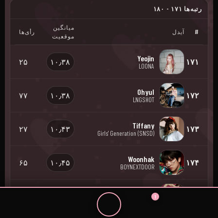
رتبه‌ها ۱۷۱ - ۱۸۰
میانگین
#
آیدل
رأی‌ها
موقعیت
Yeojin
۲۵
۱۰٫۳۸
۱۷۱
LOONA
Ohyul
۷۷
۱۰٫۳۸
۱۷۲
LNGSHOT
Tiffany
۲۷
۱۰٫۴۳
۱۷۳
Girls' Generation (SNSD)
Woonhak
۶۵
۱۰٫۴۵
۱۷۴
BOYNEXTDOOR
Michi
۸
۱۰٫۵
۱۷۵
1
AtHeart