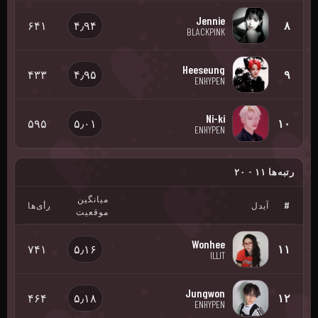
Jennie
۶۴۱
۴٫۹۴
۸
BLACKPINK
Heeseung
۴۳۳
۴٫۹۵
۹
ENHYPEN
Ni-ki
۵۹۵
۵٫۰۱
۱۰
ENHYPEN
رتبه‌ها ۱۱ - ۲۰
میانگین
#
آیدل
رأی‌ها
موقعیت
Wonhee
۷۴۱
۵٫۱۶
۱۱
ILLIT
Jungwon
۴۶۴
۵٫۱۸
۱۲
ENHYPEN