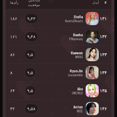
میانگین
#
آیدل
رأی‌ها
موقعیت
Stella
۱۸۶
۹٫۴۳
۱۳۱
Hearts2Hearts
Keeho
۱۶۱
۹٫۴۸
۱۳۲
P1Harmony
Haewon
۸۶
۹٫۵
۱۳۳
NMIXX
HyunJin
۸
۹٫۵
۱۳۴
Loossemble
Ako
۶۴
۹٫۵
۱۳۵
UNCHILD
Anton
۳۲
۹٫۵۸
۱۳۶
RIIZE