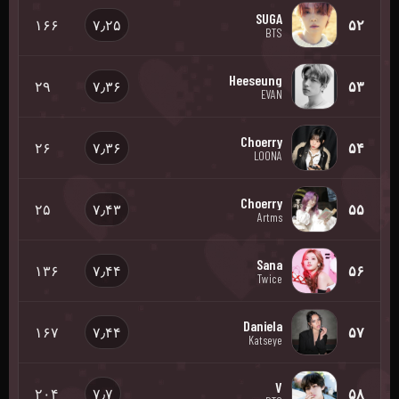
SUGA
۱۶۶
۷٫۲۵
۵۲
BTS
Heeseung
۲۹
۷٫۳۶
۵۳
EVAN
Choerry
۲۶
۷٫۳۶
۵۴
LOONA
Choerry
۲۵
۷٫۴۳
۵۵
Artms
Sana
۱۳۶
۷٫۴۴
۵۶
Twice
Daniela
۱۶۷
۷٫۴۴
۵۷
Katseye
V
۲۰۴
۷٫۷
۵۸