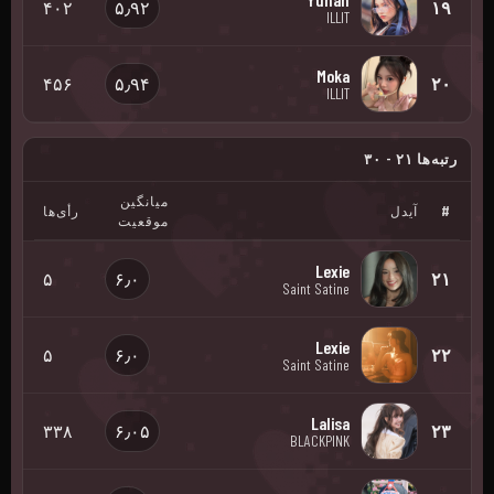
۴۰۲
۵٫۹۲
۱۹
ILLIT
Moka
۴۵۶
۵٫۹۴
۲۰
ILLIT
رتبه‌ها ۲۱ - ۳۰
میانگین
#
آیدل
رأی‌ها
موقعیت
Lexie
۵
۶٫۰
۲۱
Saint Satine
Lexie
۵
۶٫۰
۲۲
Saint Satine
Lalisa
۳۳۸
۶٫۰۵
۲۳
BLACKPINK