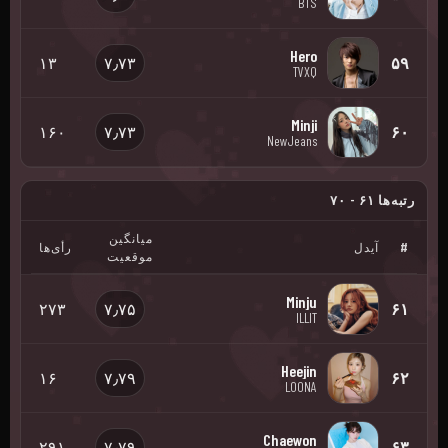
BTS
Hero
۱۳
۷٫۷۳
۵۹
TVXQ
Minji
۱۶۰
۷٫۷۳
۶۰
NewJeans
رتبه‌ها ۶۱ - ۷۰
میانگین
#
آیدل
رأی‌ها
موقعیت
Minju
۲۷۳
۷٫۷۵
۶۱
ILLIT
Heejin
۱۶
۷٫۷۹
۶۲
LOONA
Chaewon
۲۹۱
۷٫۷۹
۶۳