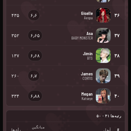
Giselle
۴۳۵
۶٫۶
۳۶
Aespa
Asa
۳۵۲
۶٫۶۵
۳۷
BABY MONSTER
Jimin
۱۳۷
۶٫۶۸
۳۸
BTS
James
۲۶۰
۶٫۷
۳۹
CORTIS
Megan
۳۳۴
۶٫۸۸
۴۰
Katseye
رتبه‌ها ۴۱ - ۵۰
میانگین
#
آیدل
رأی‌ها