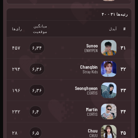
رتبه‌ها ۳۱ - ۴۰
میانگین
#
آیدل
رأی‌ها
موقعیت
Sunoo
۴۵۷
۶٫۳۴
۳۱
ENHYPEN
Changbin
۲۹۴
۶٫۳۶
۳۲
Stray Kids
Seonghyeon
۱۹۶
۶٫۳۶
۳۳
CORTIS
Martin
۲۳۲
۶٫۴
۳۴
CORTIS
Chuu
۲۸
۶٫۵
۳۵
CHUU