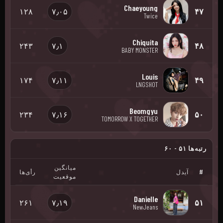
Chaeyoung
۱۲۸
۷٫۰۵
۴۷
Twice
Chiquita
۲۴۳
۷٫۱
۴۸
BABY MONSTER
Louis
۱۷۴
۷٫۱۱
۴۹
LNGSHOT
Beomgyu
۲۳۴
۷٫۱۶
۵۰
TOMORROW X TOGETHER
رتبه‌ها ۵۱ - ۶۰
میانگین
#
آیدل
رأی‌ها
موقعیت
Danielle
۲۶۱
۷٫۱۹
۵۱
NewJeans