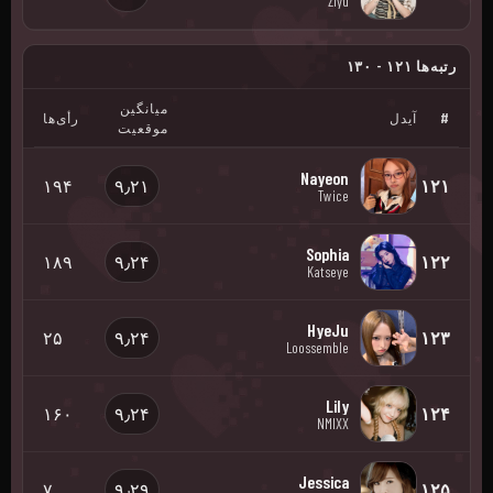
Ziyu
رتبه‌ها ۱۲۱ - ۱۳۰
میانگین
#
آیدل
رأی‌ها
موقعیت
Nayeon
۱۹۴
۹٫۲۱
۱۲۱
Twice
Sophia
۱۸۹
۹٫۲۴
۱۲۲
Katseye
HyeJu
۲۵
۹٫۲۴
۱۲۳
Loossemble
Lily
۱۶۰
۹٫۲۴
۱۲۴
NMIXX
Jessica
۷
۹٫۲۹
۱۲۵