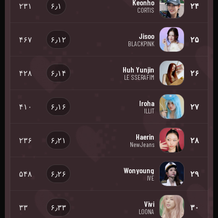
Keonho
۲۳۱
۶٫۱
۲۴
CORTIS
Jisoo
۴۶۷
۶٫۱۲
۲۵
BLACKPINK
Huh Yunjin
۴۲۸
۶٫۱۴
۲۶
LE SSERAFIM
Iroha
۴۱۰
۶٫۱۶
۲۷
ILLIT
Haerin
۲۳۶
۶٫۲۱
۲۸
NewJeans
Wonyoung
۵۴۸
۶٫۲۶
۲۹
IVE
Vivi
۳۳
۶٫۳۳
۳۰
LOONA