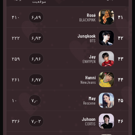
موقعیت
Rosé
۴۱۰
۶٫۸۹
۴۱
BLACKPINK
Jungkook
۲۲۲
۶٫۹۳
۴۲
BTS
Jay
۲۵۹
۶٫۹۶
۴۳
ENHYPEN
Hanni
۲۶۱
۶٫۹۷
۴۴
NewJeans
May
۱۰
۷٫۰
۴۵
Rescene
Juhoon
۳۲۶
۷٫۰۲
۴۶
CORTIS