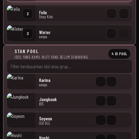
Felix
2
Stray Kids
Winter
3
aespa
STAN POOL
4 DI POOL
IDOL YANG KAMU IKUTI YANG BELUM DIRANKING.
Karina
aespa
Jungkook
BTS
Soyeon
(G)I-DLE
Hoshi