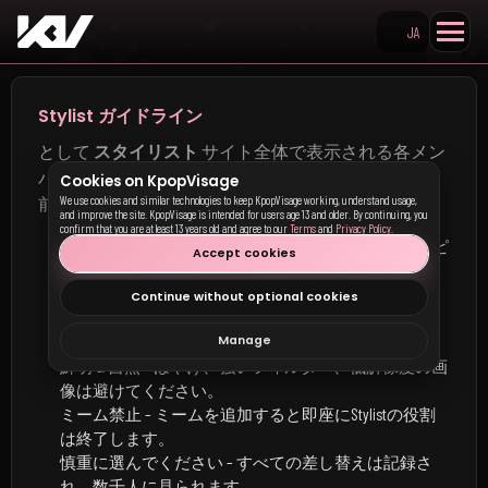
JA
Search KpopVisage
Stylist ガイドライン
として
スタイリスト
サイト全体で表示される各メン
バーのメイン画像を設定できます。変更を保存する
Cookies on KpopVisage
前に、次のルールに従ってください:
We use cookies and similar technologies to keep KpopVisage working, understand usage,
and improve the site. KpopVisage is intended for users age 13 and older. By continuing, you
confirm that you are at least 13 years old and agree to our
Terms
and
Privacy Policy
.
顔を優先 – メンバーの顔がはっきりと写っている、ピ
Accept cookies
ントの合った写真。
単独のみ – 他の顔やグループ写真は不可。
Continue without optional cookies
文字少なめ – キャプション/透かしは不可（雑誌の表
紙は可）。
Manage
鮮明 & 自然 – ぼやけ、強いフィルター、低解像度の画
像は避けてください。
ミーム禁止 – ミームを追加すると即座にStylistの役割
は終了します。
慎重に選んでください – すべての差し替えは記録さ
れ、数千人に見られます。