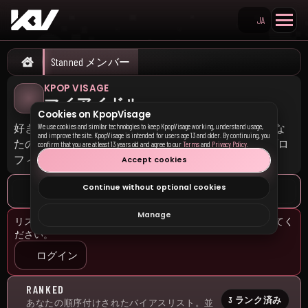
JA
Search KpopVisage
Stanned メンバー
Home
KPOP VISAGE
マイアイドル
Cookies on KpopVisage
好きなアイドルを追加して、Ranked にドラッグし、あな
We use cookies and similar technologies to keep KpopVisage working, understand usage,
and improve the site. KpopVisage is intended for users age 13 and older. By continuing, you
たのバイアス順を作りましょう。ランキングは公開プロ
confirm that you are at least 13 years old and agree to our
Terms
and
Privacy Policy
.
フィールに表示されます。
Accept cookies
Continue without optional cookies
Manage
リストを保存してアイドルをランク付けするにはログインしてく
ださい。
ログイン
RANKED
3 ランク済み
あなたの順序付けされたバイアスリスト。並