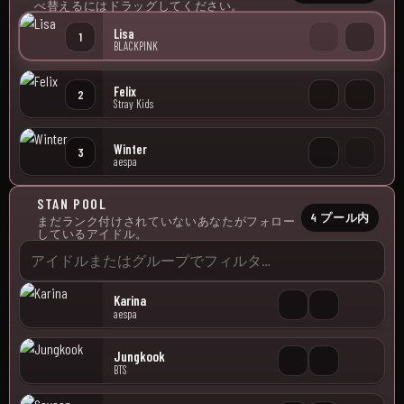
べ替えるにはドラッグしてください。
Lisa
1
BLACKPINK
Felix
2
Stray Kids
Winter
3
aespa
STAN POOL
4 プール内
まだランク付けされていないあなたがフォロー
しているアイドル。
Karina
aespa
Jungkook
BTS