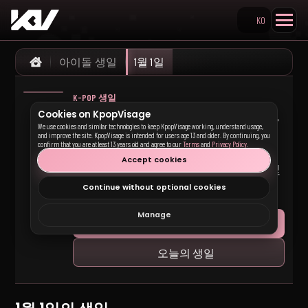
KO
Search KpopVisage
아이돌 생일
1월 1일
Home
K-POP 생일
1월 1일의 K-pop 아이돌
Cookies on KpopVisage
We use cookies and similar technologies to keep KpopVisage working, understand usage,
생일
and improve the site. KpopVisage is intended for users age 13 and older. By continuing, you
confirm that you are at least 13 years old and agree to our
Terms
and
Privacy Policy
.
Accept cookies
1월 1일에 생일을 맞는 K-pop 아이돌과 멤버 및
그룹 프로필 링크입니다.
Continue without optional cookies
Manage
생일 캘린더
오늘의 생일