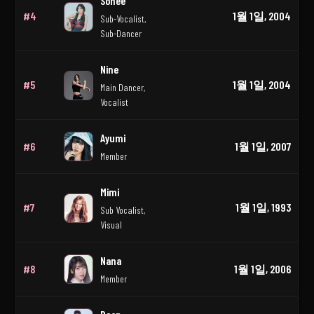
Sohee
#4
1월 1일, 2004
Sub-Vocalist,
Sub-Dancer
Nine
#5
1월 1일, 2004
Main Dancer,
Vocalist
Ayumi
#6
1월 1일, 2007
Member
Mimi
#7
1월 1일, 1993
Sub Vocalist,
Visual
Nana
#8
1월 1일, 2006
Member