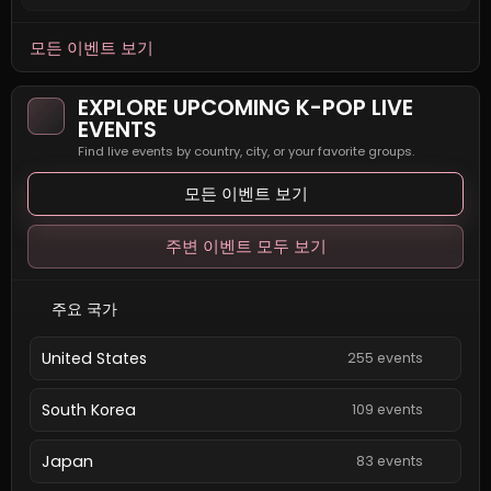
모든 이벤트 보기
EXPLORE UPCOMING K-POP LIVE
EVENTS
Find live events by country, city, or your favorite groups.
모든 이벤트 보기
주변 이벤트 모두 보기
주요 국가
United States
255 events
South Korea
109 events
Japan
83 events