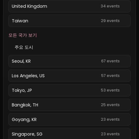
United Kingdom
34 events
Taiwan
29 events
모든 국가 보기
주요 도시
Seoul, KR
67 events
Los Angeles, US
57 events
Tokyo, JP
53 events
Bangkok, TH
25 events
Goyang, KR
23 events
Singapore, SG
23 events