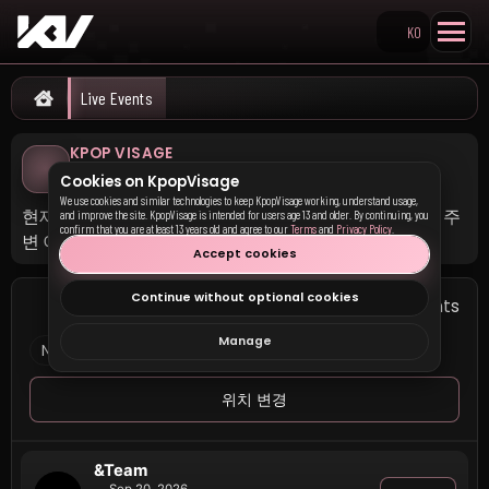
KO
Search KpopVisage
Live Events
Home
KPOP VISAGE
라이브 이벤트
Cookies on KpopVisage
We use cookies and similar technologies to keep KpopVisage working, understand usage,
현재 및 예정된 K-pop 라이브 이벤트, 티켓 판매 기간과 내 주
and improve the site. KpopVisage is intended for users age 13 and older. By continuing, you
confirm that you are at least 13 years old and agree to our
Terms
and
Privacy Policy
.
변 이벤트를 찾아보세요.
Accept cookies
Continue without optional cookies
6 events
내 주변 이벤트
Manage
Near Evansville, Indiana
250마일 이내
위치 변경
&Team