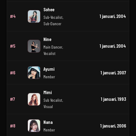
Sohee
#4
1 januari, 2004
Sub-Vocalist,
Sub-Dancer
Nine
#5
1 januari, 2004
Main Dancer,
Vocalist
Ayumi
#6
1 januari, 2007
Member
Mimi
#7
1 januari, 1993
Sub Vocalist,
Visual
Nana
#8
1 januari, 2006
Member