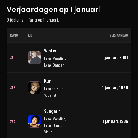
Verjaardagen op 1 januari
9 idolen zijn jarig op 1 januari.
RANG
LID
VERJAARDAG
Verjaardagen van K-popidolen op 1 januari
Winter
#1
1 januari, 2001
Lead Vocalist,
Lead Dancer
Kun
#2
1 januari, 1996
Leader, Main
Vocalist
Sungmin
Lead Vocalist,
#3
1 januari, 1986
Lead Dancer,
Visual