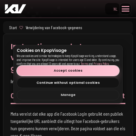
NL
Search KpopVisage
Start
Verwijdering van Facebook-gegevens
Instructies voor het
Cookies on KpopVisage
verwijderen van Facebook-
We use cookies and similar technologies to keep KpopVisage working, understand usage,
and improve the site. KpopVisage is intended for users age 13 and older. By continuing, you
confirm that you are at least 13 years old and agree to our
Terms
and
Privacy Policy
.
gegevens
Accept cookies
Ingangsdatum:
8 juni 2025 (vervangt alle eerdere versies)
Continue without optional cookies
0. Waarom deze pagina bestaat
Manage
Meta vereist dat elke app die Facebook Login gebruikt een publiek
toegankelijke URL aanbiedt die uitlegt hoe Facebook‑gebruikers
hun gegevens kunnen verwijderen.
Deze pagina voldoet aan die eis
voor
K-pop Visage
.