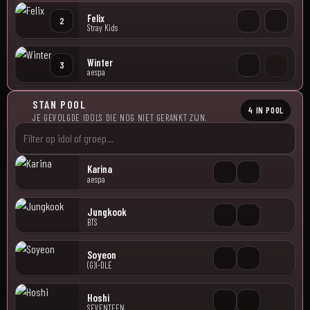
Felix
2
Stray Kids
Winter
3
aespa
STAN POOL
4 IN POOL
JE GEVOLGDE IDOLS DIE NOG NIET GERANKT ZIJN.
Karina
aespa
Jungkook
BTS
Soyeon
(G)I-DLE
Hoshi
SEVENTEEN