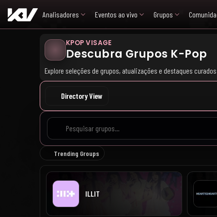
Analisadores
Eventos ao vivo
Grupos
Comunida
KPOP VISAGE
Descubra Grupos K-Pop
Explore seleções de grupos, atualizações e destaques curados
Directory View
8 de 8 grupos carregados
Trending Groups
ILLIT