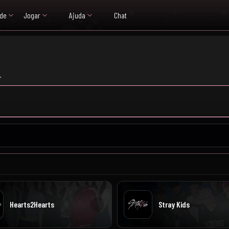
de
Jogar
Ajuda
Chat
.
Hearts2Hearts
Stray Kids