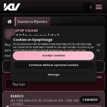
TL
Search KpopVisage
Stanned na Miyembro
Home
KPOP VISAGE
Aking mga idol
Cookies on KpopVisage
Magdagdag ng mga idol na gusto mo, pagkatapos i-drag sila sa Ranked
We use cookies and similar technologies to keep KpopVisage working, understand usage,
and improve the site. KpopVisage is intended for users age 13 and older. By continuing, you
para mabuo ang bias order mo. Lalabas ang ranking mo sa pampubliko
confirm that you are at least 13 years old and agree to our
Terms
and
Privacy Policy
.
mong profile.
Accept cookies
Continue without optional cookies
Manage
Mag‑login upang i-save ang iyong listahan at i-rank ang mga idol.
Mag‑login
RANKED
3 NARANKED
ANG IYONG NAKA‑AYOS NA LISTAHAN NG BIAS. I‑DRAG PARA
I‑REORDER.