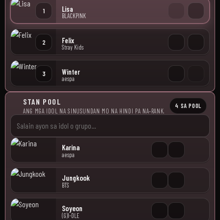
Lisa
1
BLACKPINK
Felix
2
Stray Kids
Winter
3
aespa
STAN POOL
4 SA POOL
ANG MGA IDOL NA SINUSUNDAN MO NA HINDI PA NA‑RANK.
Karina
aespa
Jungkook
BTS
Soyeon
(G)I-DLE