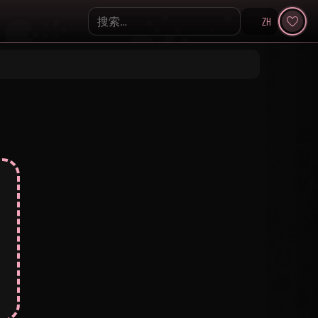
ZH
Search KpopVisage