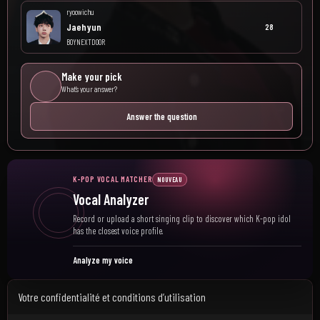
ryoowichu
Jaehyun
28
BOYNEXTDOOR
Make your pick
What’s your answer?
Answer the question
K-POP VOCAL MATCHER
NOUVEAU
Vocal Analyzer
Record or upload a short singing clip to discover which K-pop idol
has the closest voice profile.
Analyze my voice
Votre confidentialité et conditions d’utilisation