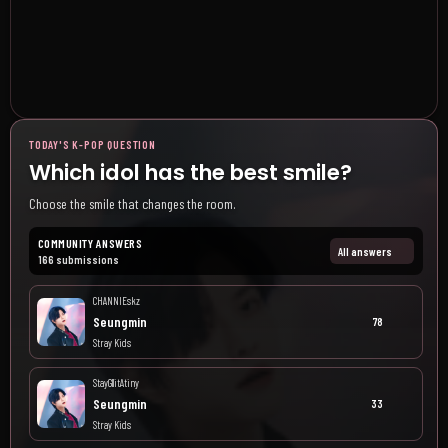
TODAY'S K-POP QUESTION
Which idol has the best smile?
Choose the smile that changes the room.
COMMUNITY ANSWERS
All answers
166 submissions
CHANNIEskz
Seungmin
78
Stray Kids
StayGllitAtiny
Seungmin
33
Stray Kids