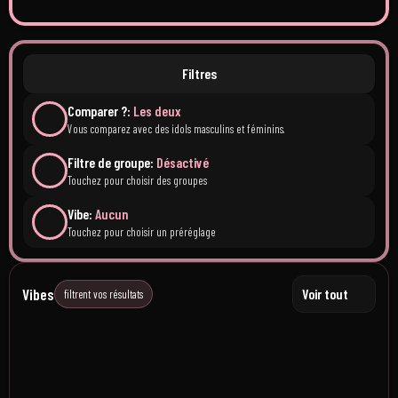
Filtres
Comparer ?:
Les deux
Vous comparez avec des idols masculins et féminins.
Filtre de groupe:
Désactivé
Touchez pour choisir des groupes
Vibe:
Aucun
Touchez pour choisir un préréglage
Vibes
Voir tout
filtrent vos résultats
HYBE Energy
Girl Crush
HYBE artists.
High Energy. Self Love.