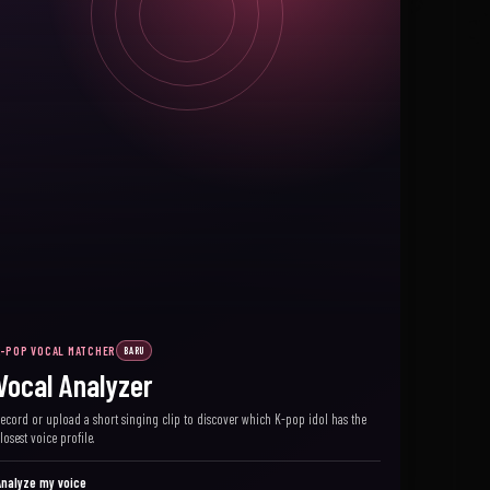
K-POP VOCAL MATCHER
BARU
Vocal Analyzer
ecord or upload a short singing clip to discover which K-pop idol has the
losest voice profile.
nalyze my voice