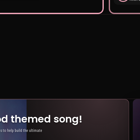
k Mes
Soft / Cute
2nd 
Look! Use this filter!
Soft visuals. This filter purrs.
Sorry, hai
ood themed song!
s to help build the ultimate