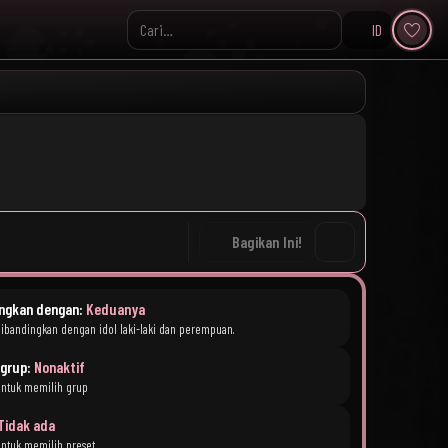
ID
Search KpopVisage
Bagikan Ini!
ngkan dengan:
Keduanya
ibandingkan dengan idol laki-laki dan perempuan.
r grup:
Nonaktif
untuk memilih grup
Tidak ada
untuk memilih preset