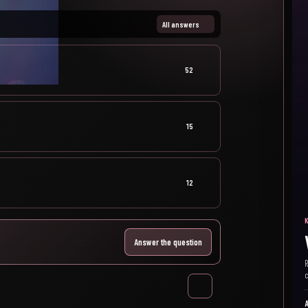
All answers
52
15
12
Answer the question
R
c
A