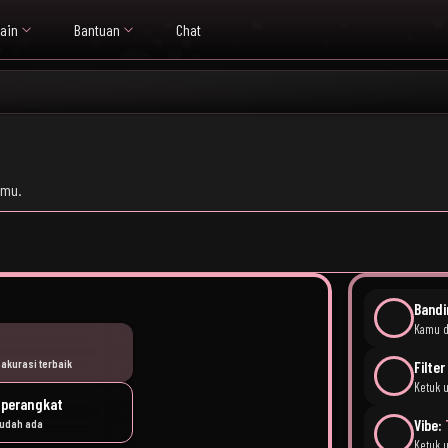
ain
Bantuan
Chat
nmu.
Bandi
Kamu d
akurasi terbaik
Filte
Ketuk 
 perangkat
Vibe:
 sudah ada
Ketuk 