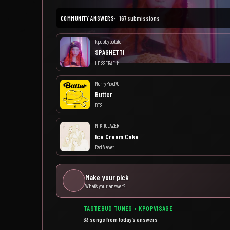
COMMUNITY ANSWERS
167 submissions
kpopbypotato
SPAGHETTI
LE SSERAFIM
MerryPixel70
Butter
BTS
NIKI1GLAZER
Ice Cream Cake
Red Velvet
Make your pick
What’s your answer?
TASTEBUD TUNES • KPOPVISAGE
33 songs from today’s answers