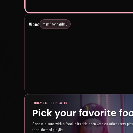
Virtual
Pic
Vibes
memfilter hasilmu
Animated & CGI idols.
I'm right here! 
🎮
👀
TODAY'S K-POP PLAYLIST
Pick your favorite f
Choose a song with a food in its title, then vote on other users’ pick
food-themed playlist.