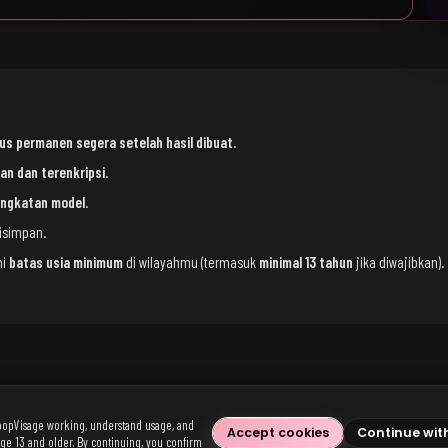
us permanen segera setelah hasil dibuat
.
an dan terenkripsi
.
ingkatan model
.
isimpan.
hi
batas usia minimum
di wilayahmu (termasuk
minimal 13 tahun
jika diwajibkan).
popVisage working, understand usage, and
Accept cookies
Continue wit
age 13 and older. By continuing, you confirm