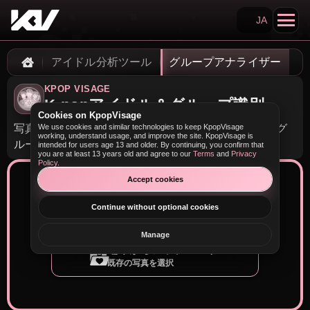
JA
Search KpopVisage
アイドル分析ツール
グループアナライザー
Home
KPOP VISAGE
K-popアイドル＆グループ識別
Cookies on KpopVisage
写真をアップロードするか撮影して、画像内のK-popグ
We use cookies and similar technologies to keep KpopVisage
working, understand usage, and improve the site. KpopVisage is
ループとメンバーを特定します。
intended for users age 13 and older. By continuing, you confirm that
you are at least 13 years old and agree to our
Terms
and
Privacy
Policy
.
Accept cookies
自撮りする
Continue without optional cookies
精度向上におすすめ
Manage
端末からアップロード
既存の写真を選択