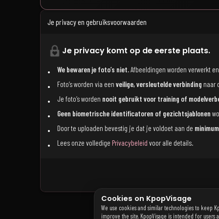
Je privacy en gebruiksvoorwaarden
Je privacy komt op de eerste plaats.
We bewaren je foto’s niet.
Afbeeldingen worden verwerkt e
Foto’s worden via een
veilige, versleutelde verbinding
naar 
Je foto’s worden
nooit gebruikt voor training of modelverb
Geen biometrische identificatoren of gezichtsjablonen
wo
Door te uploaden bevestig je dat je voldoet aan de
minimuml
Lees onze volledige
Privacybeleid
voor alle details.
Cookies on KpopVisage
We use cookies and similar technologies to keep K
improve the site. KpopVisage is intended for users 