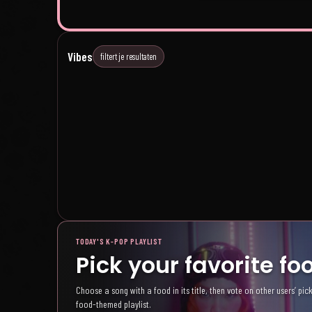
SM Visuals
Girl
Vibes
filtert je resultaten
SM Artists.
High Ener
TODAY'S K-POP PLAYLIST
Pick your favorite f
Choose a song with a food in its title, then vote on other users’ pick
food-themed playlist.