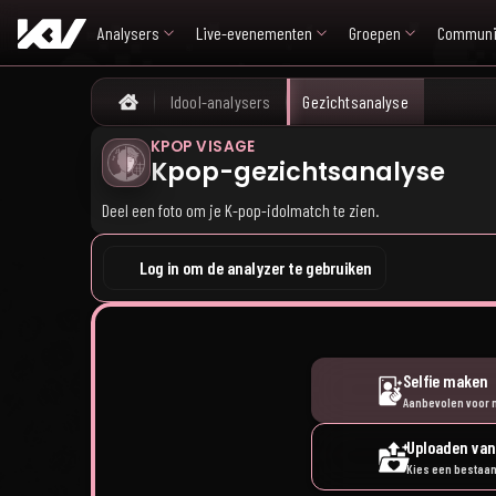
Analysers
Live-evenementen
Groepen
Communi
Idool-analysers
Gezichtsanalyse
Home
KPOP VISAGE
Kpop-gezichtsanalyse
Deel een foto om je K-pop-idolmatch te zien.
Log in om de analyzer te gebruiken
Selfie maken
Aanbevolen voor 
Uploaden van
Kies een bestaan