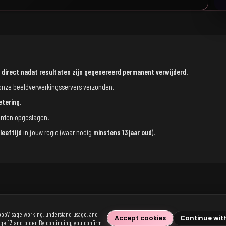
n
direct nadat resultaten zijn gegenereerd permanent verwijderd
.
onze beeldverwerkingsservers verzonden.
etering
.
rden opgeslagen.
eeftijd
in jouw regio (waar nodig
minstens 13 jaar oud
).
popVisage working, understand usage, and
Accept cookies
Continue wit
age 13 and older. By continuing, you confirm