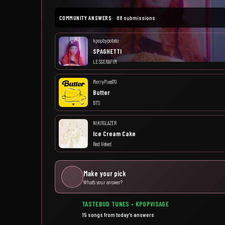
COMMUNITY ANSWERS
88 submissions
kpopbypotato
SPAGHETTI
LE SSERAFIM
MerryPixel70
Butter
BTS
NIKI1GLAZER
Ice Cream Cake
Red Velvet
Make your pick
What’s your answer?
TASTEBUD TUNES • KPOPVISAGE
15 songs from today’s answers