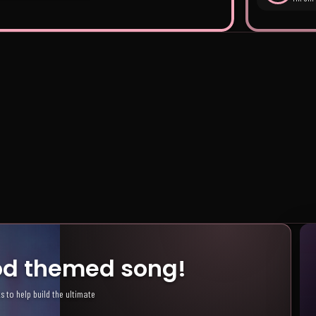
 Crush
HYBE Energy
gy. Self Love.
HYBE artists.
Warni
ood themed song!
s to help build the ultimate