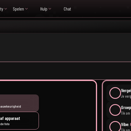
ty
Spelen
Hulp
Chat
Verge
Je verg
nauwkeurigheid
Groep
Tik om
af apparaat
Vibe:
de foto
Tik om