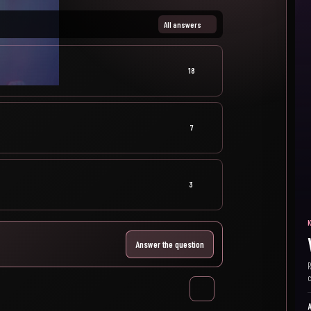
All answers
18
7
3
Answer the question
R
c
A