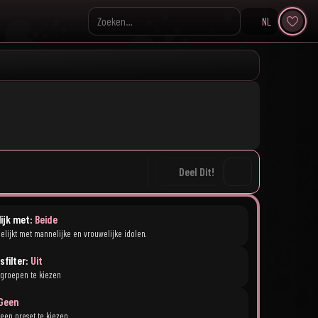
NL
Search KpopVisage
Deel Dit!
lijk met:
Beide
elijkt met mannelijke en vrouwelijke idolen.
sfilter:
Uit
 groepen te kiezen
Geen
 een preset te kiezen