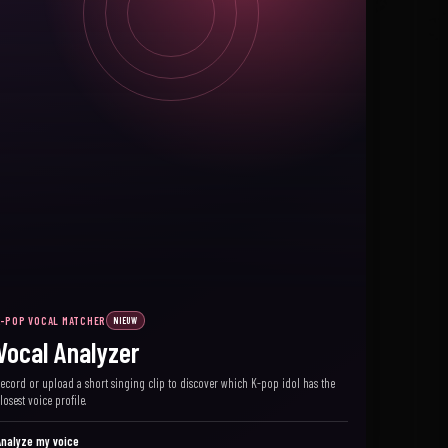
K-POP VOCAL MATCHER
NIEUW
Vocal Analyzer
ecord or upload a short singing clip to discover which K-pop idol has the
losest voice profile.
nalyze my voice