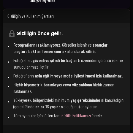
Analyze my voice
Gizliliğin ve Kullanım Şartları
Gizliliğin önce gelir.
Fotoğraflarını saklamıyoruz.
Görseller işlenir ve
sonuçlar
oluşturulduktan hemen sonra kalıcı olarak silinir
.
Fotoğraflar,
güvenli ve şifreli bir bağlantı
üzerinden görüntü işleme
sunucularımıza iletilir.
Fotoğrafların
asla eğitim veya model iyileştirmesi için kullanılmaz
.
Hiçbir biyometrik tanımlayıcı veya yüz şablonu
hiçbir zaman
saklanmaz.
Yükleyerek, bölgenizdeki
minimum yaş gereksinimlerini
karşıladığını
(gerektiğinde
en az 13 yaşında
olduğunu) onaylarsın.
Tüm ayrıntılar için lütfen tam
Gizlilik Politikamızı
incele.