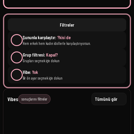
Filtreler
Şununla karşılaştır:
?kisi de
Hem erkek hem kadın idollerle karşılaştırıyorsun.
Grup filtresi:
Kapal?
Grupları seçmek için dokun
Vibe:
Yok
Bir ön ayar seçmek için dokun
Vibes
Tümünü gör
sonuçlarını filtreler
HYBE Energy
2nd Gen Legends
HYBE artists.
Sorry, hair not used for face mat