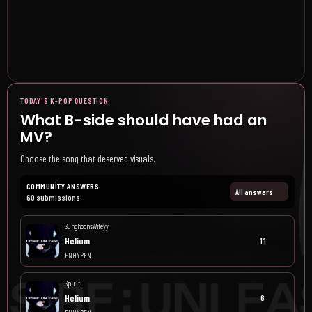
TODAY'S K-POP QUESTION
What B-side should have had an
MV?
Choose the song that deserved visuals.
COMMUNITY ANSWERS
All answers
60 submissions
SunghoonsWifeyy
Helium
11
ENHYPEN
Sp1r1t
Helium
6