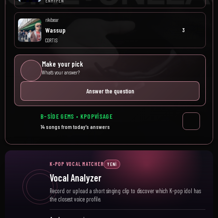
ENHYPEN
rikibear
Wassup
3
CORTIS
Make your pick
What’s your answer?
Answer the question
B-SIDE GEMS • KPOPVISAGE
14 songs from today’s answers
K-POP VOCAL MATCHER
YENI
Vocal Analyzer
Record or upload a short singing clip to discover which K-pop idol has
the closest voice profile.