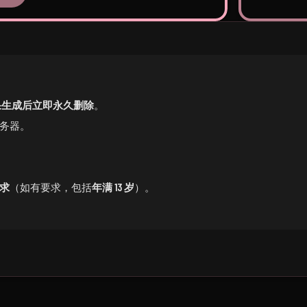
果生成后立即永久删除
。
务器。
求
（如有要求，包括
年满 13 岁
）。