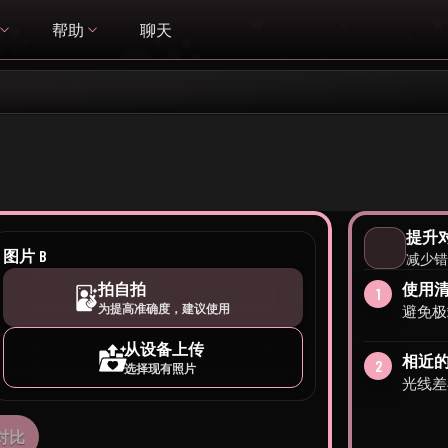
帮助
聊天
提升
图片 B
减少
拍自拍
使用
1
为提高准确度，建议使用
避免极
从设备上传
相近
2
选择现有照片
光线差
对比