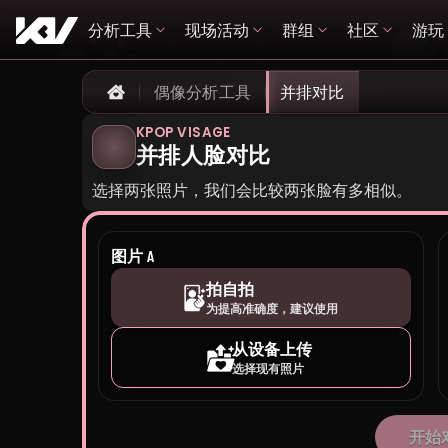
分析工具
现场活动
群组
社区
游玩
偶像分析工具
并排对比
Home
KPOP VISAGE
并排人脸对比
选择两张照片，我们会比较两张脸有多相似。
图片 A
拍自拍
为提高准确度，建议使用
从设备上传
选择现有照片
开始