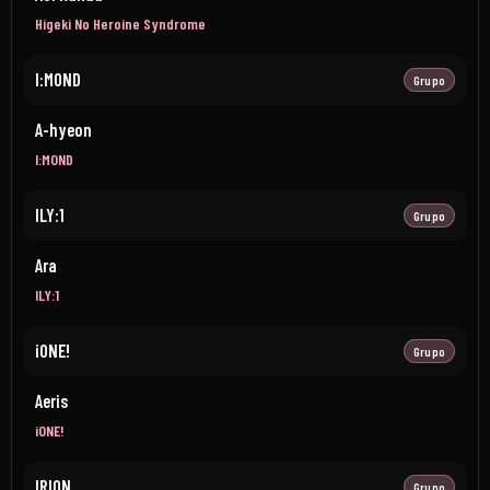
Higeki No Heroine Syndrome
I:MOND
Grupo
A-hyeon
I:MOND
ILY:1
Grupo
Ara
ILY:1
iONE!
Grupo
Aeris
iONE!
IRION
Grupo