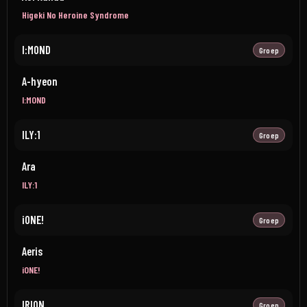
Higeki No Heroine Syndrome
I:MOND
Groep
A-hyeon
I:MOND
ILY:1
Groep
Ara
ILY:1
iONE!
Groep
Aeris
iONE!
IRION
Groep