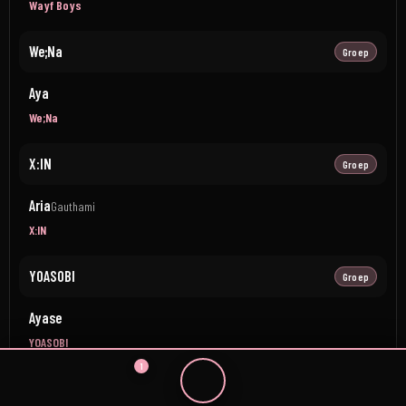
Wayf Boys
We;Na
Groep
Aya
We;Na
X:IN
Groep
Aria
Gauthami
X:IN
YOASOBI
Groep
Ayase
YOASOBI
1