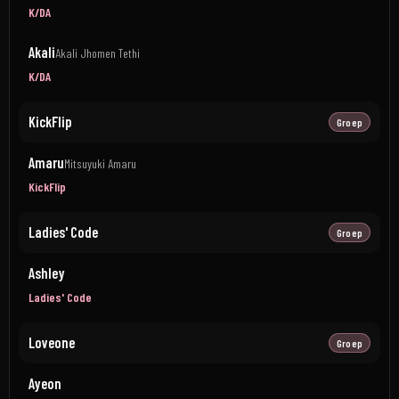
K/DA
Akali
Akali Jhomen Tethi
K/DA
KickFlip
Groep
Amaru
Mitsuyuki Amaru
KickFlip
Ladies' Code
Groep
Ashley
Ladies' Code
Loveone
Groep
Ayeon