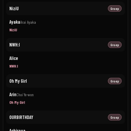
NiziU
Groep
Ayaka
Arai Ayaka
NiziU
NWH:I
Groep
Alice
NWH:I
Oh My Girl
Groep
Arin
Choi Ye-won
Oh My Girl
OURBIRTHDAY
Groep
Achiraya